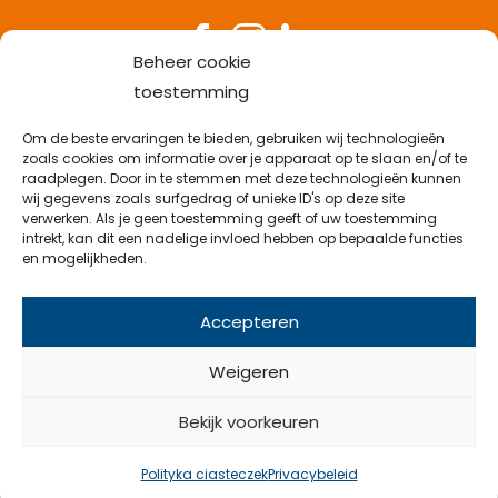
Beheer cookie
Zadzwoń do pracownika
toestemming
+31 53-538 38 82
Wyślij e-mail
Om de beste ervaringen te bieden, gebruiken wij technologieën
info@emveflex.com
zoals cookies om informatie over je apparaat op te slaan en/of te
Przyjdź do biura
raadplegen. Door in te stemmen met deze technologieën kunnen
Najaarsweg 21 B, 7532 SK Enschede
wij gegevens zoals surfgedrag of unieke ID's op deze site
verwerken. Als je geen toestemming geeft of uw toestemming
intrekt, kan dit een nadelige invloed hebben op bepaalde functies
en mogelijkheden.
© 2026 Emveflex
Accepteren
Weigeren
Bekijk voorkeuren
UwID - Samen gecreëerd
Polityka ciasteczek
Privacybeleid