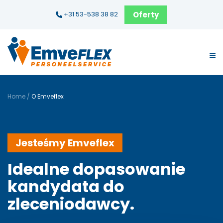
Oferty
+31 53-538 38 82
Home
/
O Emveflex
Jesteśmy Emveflex
Idealne dopasowanie
kandydata do
zleceniodawcy.