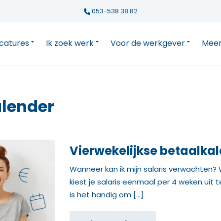
053-538 38 82
catures
Ik zoek werk
Voor de werkgever
Meer
alender
Vierwekelijkse betaalka
Wanneer kan ik mijn salaris verwachten?
kiest je salaris eenmaal per 4 weken uit 
is het handig om […]