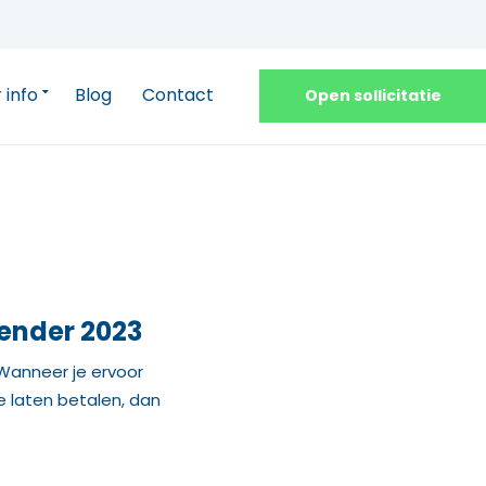
 info
Blog
Contact
Open sollicitatie
lender 2023
 Wanneer je ervoor
te laten betalen, dan