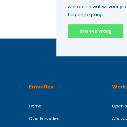
werken en wat wij voor jo
helpen je graag.
Stel een vraag
Emveflex
Werk
Home
Open so
Over Emveflex
Alle va