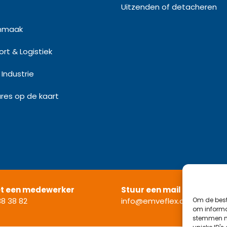
Uitzenden of detacheren
nmaak
rt & Logistiek
Industrie
res op de kaart
et een medewerker
Stuur een mail
Om de best
8 38 82
info@emveflex.com
om informat
stemmen me