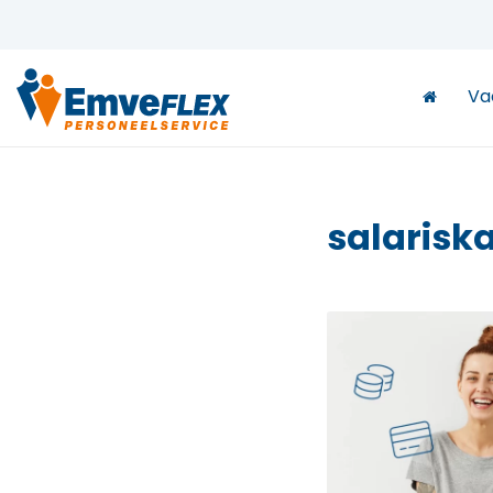
Va
salarisk