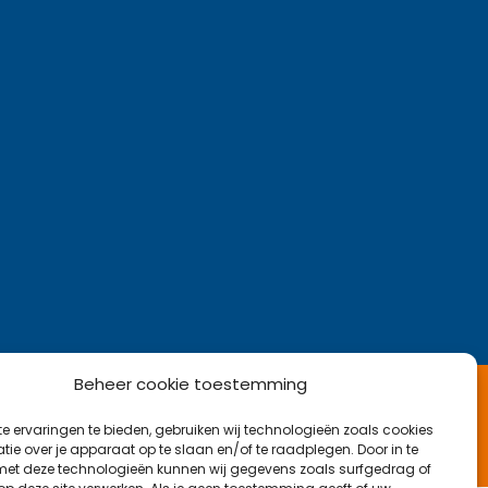
Beheer cookie toestemming
Kom langs op kantoor
e ervaringen te bieden, gebruiken wij technologieën zoals cookies
Najaarsweg 21 B, 7532 SK Enschede
ie over je apparaat op te slaan en/of te raadplegen. Door in te
t deze technologieën kunnen wij gegevens zoals surfgedrag of