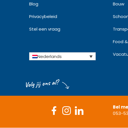
Blog
Bouw
Privacybeleid
Schoo
Stel een vraag
Transpo
Food & 
Vacatu
Nederlands
Volg jij ons al?
Bel m
053-53