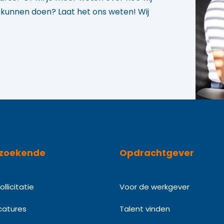
u kunnen doen? Laat het ons weten! Wij
zoekende
Opdrachtgever
llicitatie
Voor de werkgever
catures
Talent vinden