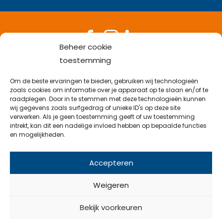
Beheer cookie
Bel met een medewerker
toestemming
053-538 38 82
Stuur een mail
Om de beste ervaringen te bieden, gebruiken wij technologieën
info@emveflex.com
zoals cookies om informatie over je apparaat op te slaan en/of te
Kom langs op kantoor
raadplegen. Door in te stemmen met deze technologieën kunnen
Najaarsweg 21 B, 7532 SK Enschede
wij gegevens zoals surfgedrag of unieke ID's op deze site
verwerken. Als je geen toestemming geeft of uw toestemming
intrekt, kan dit een nadelige invloed hebben op bepaalde functies
en mogelijkheden.
© 2026 Emveflex
Accepteren
Weigeren
Bekijk voorkeuren
UwID - Samen gecreëerd