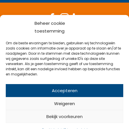
Beheer cookie
Bel met een medewerker
toestemming
053-538 38 82
Stuur een mail
Om de beste ervaringen te bieden, gebruiken wij technologieën
info@emveflex.com
zoals cookies om informatie over je apparaat op te slaan en/of te
Kom langs op kantoor
raadplegen. Door in te stemmen met deze technologieën kunnen
Najaarsweg 21 B, 7532 SK Enschede
wij gegevens zoals surfgedrag of unieke ID's op deze site
verwerken. Als je geen toestemming geeft of uw toestemming
intrekt, kan dit een nadelige invloed hebben op bepaalde functies
en mogelijkheden.
© 2026 Emveflex
Accepteren
Weigeren
Bekijk voorkeuren
UwID - Samen gecreëerd