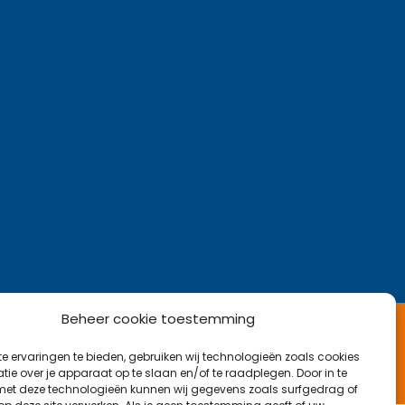
Beheer cookie toestemming
Kom langs op kantoor
e ervaringen te bieden, gebruiken wij technologieën zoals cookies
Najaarsweg 21 B, 7532 SK Enschede
ie over je apparaat op te slaan en/of te raadplegen. Door in te
t deze technologieën kunnen wij gegevens zoals surfgedrag of