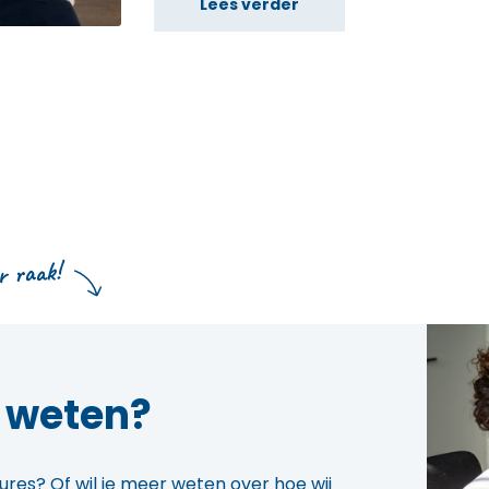
Lees verder
 raak!
r weten?
res? Of wil je meer weten over hoe wij