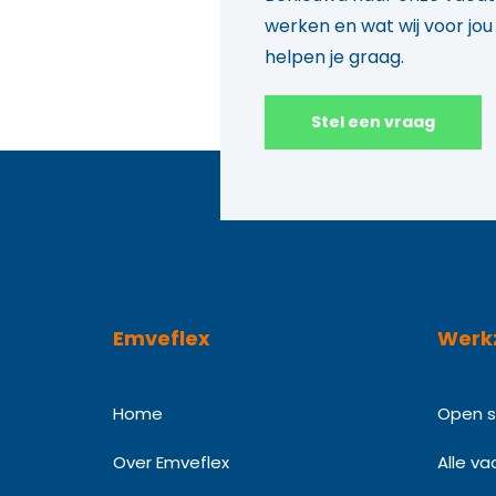
werken en wat wij voor jo
helpen je graag.
Stel een vraag
Emveflex
Werk
Home
Open so
Over Emveflex
Alle va