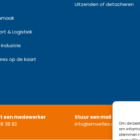
Uitzenden of detacheren
nmaak
rt & Logistiek
Industrie
res op de kaart
et een medewerker
Stuur een mail
Om de best
8 38 82
info@emveflex.com
om informat
stemmen me