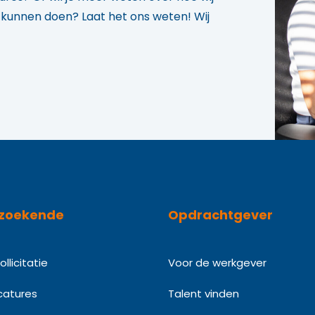
u kunnen doen? Laat het ons weten! Wij
zoekende
Opdrachtgever
llicitatie
Voor de werkgever
catures
Talent vinden