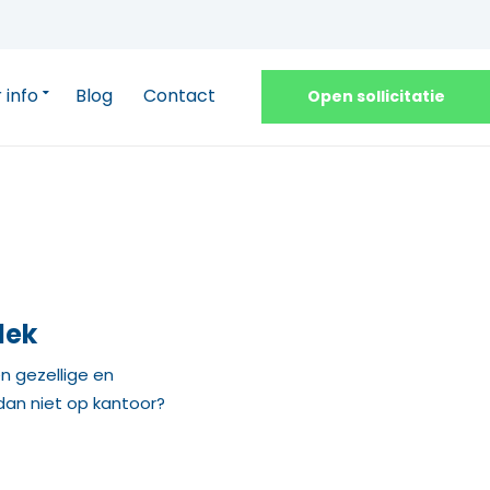
 info
Blog
Contact
Open sollicitatie
lek
 gezellige en
dan niet op kantoor?