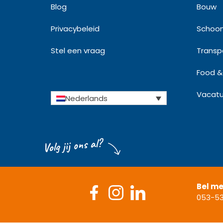
Blog
Bouw
Privacybeleid
Schoo
Stel een vraag
Transpo
Food & 
Vacatu
Nederlands
Volg jij ons al?
Bel m
053-53