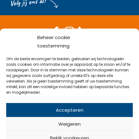
Volg jij ons al?
Beheer cookie
Bel met een medewerker
toestemming
053-538 38 82
Stuur een mail
Om de beste ervaringen te bieden, gebruiken wij technologieën
info@emveflex.com
zoals cookies om informatie over je apparaat op te slaan en/of te
Kom langs op kantoor
raadplegen. Door in te stemmen met deze technologieën kunnen
Najaarsweg 21 B, 7532 SK Enschede
wij gegevens zoals surfgedrag of unieke ID's op deze site
verwerken. Als je geen toestemming geeft of uw toestemming
intrekt, kan dit een nadelige invloed hebben op bepaalde functies
en mogelijkheden.
© 2026 Emveflex
Accepteren
Weigeren
Bekijk voorkeuren