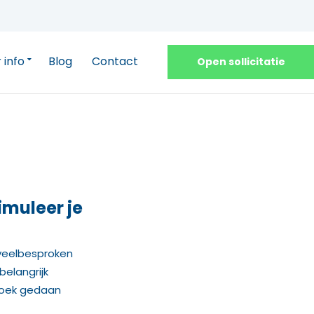
 info
Blog
Contact
Open sollicitatie
timuleer je
en veelbesproken
belangrijk
zoek gedaan