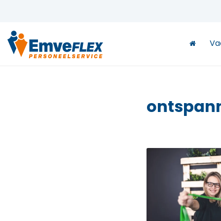
Va
ontspan