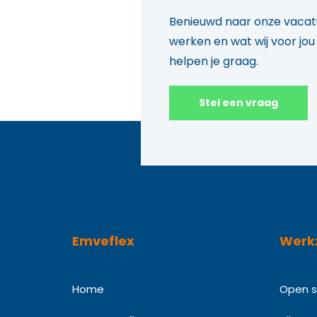
Benieuwd naar onze vacatu
werken en wat wij voor jo
helpen je graag.
Stel een vraag
Emveflex
Werk
Home
Open so