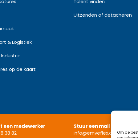
catures
Talent vinden
Uitzenden of detacheren
nmaak
rt & Logistiek
Industrie
res op de kaart
et een medewerker
Stuur een mail
Om de best
8 38 82
info@emveflex.com
om informat