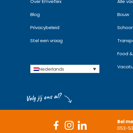
Over Emveflex
Alle va
Blog
Bouw
Privacybeleid
Schoo
Stel een vraag
Transpo
Food & 
Vacatu
Nederlands
Volg jij ons al?
Bel m
053-53