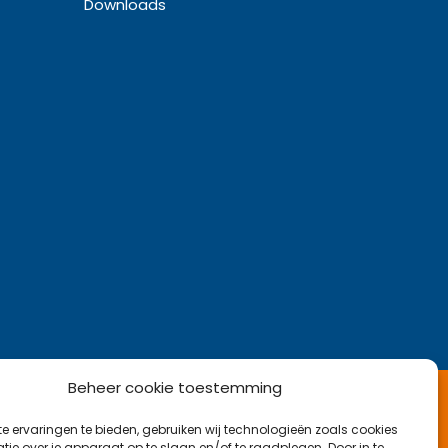
Downloads
Beheer cookie toestemming
Kom langs op kantoor
e ervaringen te bieden, gebruiken wij technologieën zoals cookies
Najaarsweg 21 B, 7532 SK Enschede
ie over je apparaat op te slaan en/of te raadplegen. Door in te